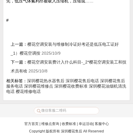
先，低压气体氟利昂被吸入压缩机，压缩成……
#
上一篇：
樱花空调安装与维修制冷证好考还是低压电工证好
_1）樱花空调按
2025/10/9
下一篇：
樱花空调安装费计入什么科目-_2*樱花空调安装工和技
术员有啥
2025/10/8
相关标签：
深圳樱花热水器售后
深圳樱花售后电话
深圳樱花售后
服务电话
深圳樱花维修点
深圳樱花收费标准
深圳樱花油烟机清洗
电话
樱花维修电话
官方首页
|
维修点查询
|
收费标准
|
幸运活动
|
客服中心
Copyright 版权所有
深圳樱花售后
All Reserved